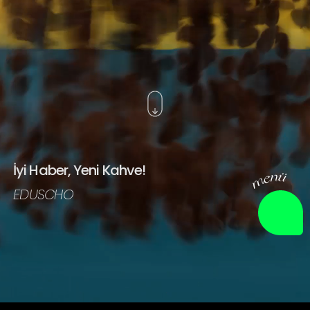
işler
hakkımızda
insanlar
haberler
İyi Haber, Yeni Kahve!
EDUSCHO