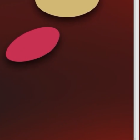
işler
hakkımızda
insanlar
haberler